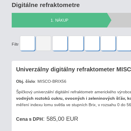
Digitálne refraktometre
1
. NÁKUP
Filtr
Univerzálny digitálny refraktometer MISC
Obj. číslo
:
MISCO-BRIX56
Špičkový
univerzální
digitální refraktometr amerického výrob
vodných roztoků cukru, ovocných i zeleninových šťáv, k
měření indexu lomu světla ve stupních Brix, v rozsahu 0 do 56
: 585,00 EUR
Cena s DPH