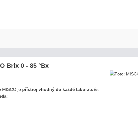
O Brix 0 - 85 °Bx
ce MISCO je
přístroj vhodný do každé laboratoře
.
tla: