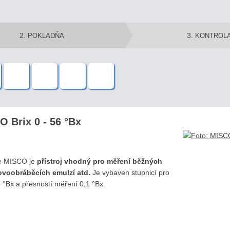
2
3
. POKLADŇA
. KONTROL
O Brix 0 - 56 °Bx
ce MISCO je
přístroj vhodný pro měření běžných
ovoobráběcích emulzí atd.
Je vybaven stupnicí pro
 °Bx a přesností měření 0,1 °Bx.