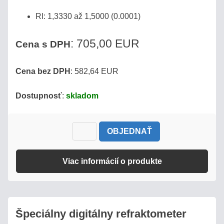
MLIEKO
RI: 1,3330 až 1,5000 (0.0001)
MLIEČNE
VÝROBKY
: 705,00 EUR
Cena s DPH
REFRAKTOMETRE
Cena bez DPH
: 582,64 EUR
NA
KÁVU
Dostupnosť
:
skladom
DIGITÁLNE
REFRAKTOMETRE
OBJEDNAŤ
DIGITÁLNE
Viac informácií o produkte
REFRAKTOMETRE
MISCO
VST
Špeciálny digitálny refraktometer
COFFEE