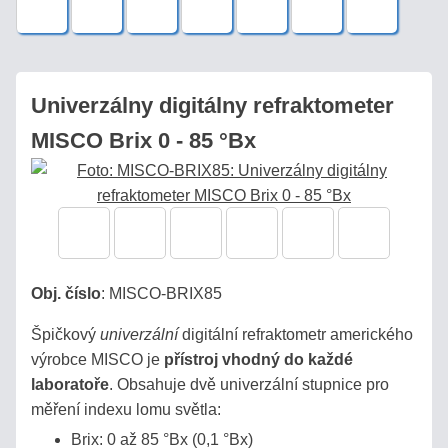
/
PIVO
AUTOMOBILY
Univerzálny digitálny refraktometer
MISCO Brix 0 - 85 °Bx
SÉRIA
BRIX
REFRAKČNÝ
INDEX
Obj. číslo
:
MISCO-BRIX85
URINÁTY
Špičkový
univerzální
digitální refraktometr amerického
výrobce MISCO je
přístroj vhodný do každé
SLANÉ
laboratoře
. Obsahuje dvě univerzální stupnice pro
ROZTOKY,
měření indexu lomu světla:
SOĽANKY
Brix: 0 až 85 °Bx (0,1 °Bx)