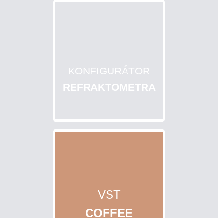
CUKERNATOSTI
ROZTOKU
VÝPOČET
SALINITY
ROZTOKU
KONFIGURÁTOR
REFRAKTOMETRA
STANOVENIE
OBSAHU
VODY
V
MLIEKU
Vyhľadávanie
VST
COFFEE