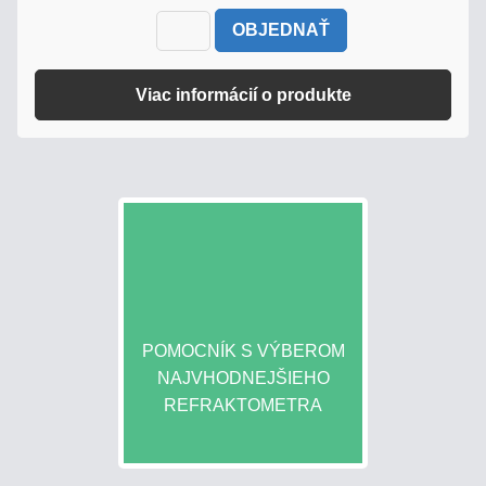
OBJEDNAŤ
PROČ
POTŘEBUJETE
Viac informácií o produkte
REFRAKTOMETR?
ENCYKLOPEDIE
STANOVENIE
CUKORNATOSTI
MUŠTU
VÝŤAŽOK
POMOCNÍK S VÝBEROM
ALKOHOLU
NAJVHODNEJŠIEHO
Z
REFRAKTOMETRA
OVOCIA
VÝPOČET