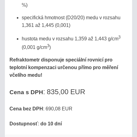
%)
ÚVOD
specifická hmotnost (D20/20) medu v rozsahu
1,361 až 1,445 (0,001)
AKO
3
hustota medu v rozsahu 1,359 až 1,443 g/cm
NAKUPOVAŤ?
3
(0,001 g/cm
)
OBCHODNÉ
Refraktometr disponuje speciální rovnicí pro
PODMIENKY
teplotní kompenzaci určenou přímo pro měření
včelího medu!
SLEDOVANIE
ZÁSIELKY
: 835,00 EUR
Cena s DPH
KONTAKT
Cena bez DPH
: 690,08 EUR
Dostupnosť
:
do 10 dní
Refraktopédia