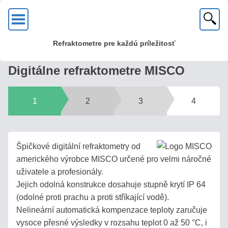
OK
Refraktometre pre každú príležitosť
KVALITA?
Digitálne refraktometre MISCO
U
nás
1
2
3
4
zakúpite
kvalitné
kovové
optické
Špičkové digitální refraktometry od
refraktometre
amerického výrobce MISCO určené pro velmi náročné
s mosadznou
uživatele a profesionály.
hlavou
Jejich odolná konstrukce dosahuje stupně krytí IP 64
a
(odolné proti prachu a proti stříkající vodě).
sklenenou
Nelineární automatická kompenzace teploty zaručuje
optikou!
vysoce přesné výsledky v rozsahu teplot 0 až 50 °C, i