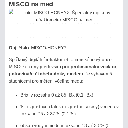
MISCO na med
LABORATÓRNE
REFRAKTOMETRE
PRÍSLUŠENSTVO
Obj. číslo
:
MISCO-HONEY2
KALIBRÁCIA
REFRAKTOMETROV
Špičkový digitální refraktometr amerického výrobce
MISCO určený především
pro profesionální včelaře,
HOBBY
potravináře či obchodníky medem
. Je vybaven 5
-
stupnicemi pro měření včelího medu:
LACNÉ
HLINÍKOVÉ
Brix, v rozsahu 0 až 85 °Bx (0,1 °Bx)
% rozpustných látek (rozpustné sušiny) v medu v
rozsahu 75 až 87 % (0,1 %)
Eshop
obsah vody v medu v rozsahu 13 až 30 % (0,1
info