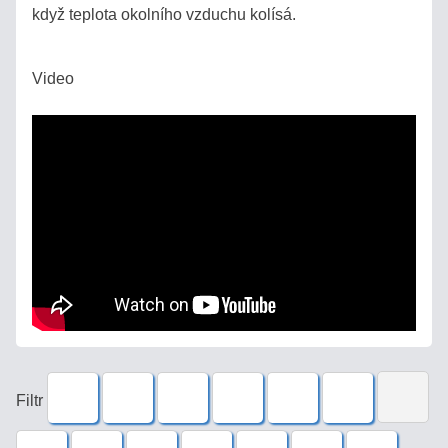
když teplota okolního vzduchu kolísá.
Pozrite
sa,
ako
Video
biedne
sú
plastové
náhrady!
Produkty
MED
VÍNO
DESTILÁTY
Filtr
/
PÁLENKY