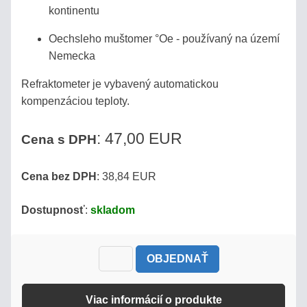
kontinentu
MLIEKO
MLIEČNE
Oechsleho muštomer °Oe - používaný na území
VÝROBKY
Nemecka
Refraktometer je vybavený automatickou
REFRAKTOMETRE
NA
kompenzáciou teploty.
KÁVU
: 47,00 EUR
Cena s DPH
DIGITÁLNE
REFRAKTOMETRE
Cena bez DPH
: 38,84 EUR
Dostupnosť
:
skladom
DIGITÁLNE
REFRAKTOMETRE
MISCO
OBJEDNAŤ
VST
COFFEE
Viac informácií o produkte