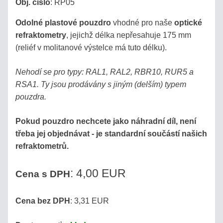
Obj. číslo
:
RP05
Odolné plastové pouzdro
vhodné pro naše
optické
refraktometry
, jejichž délka nepřesahuje 175 mm
(reliéf v molitanové výstelce má tuto délku).
Nehodí se pro typy: RAL1, RAL2, RBR10, RUR5 a
RSA1. Ty jsou prodávány s jiným (delším) typem
pouzdra.
Pokud pouzdro nechcete jako náhradní díl, není
třeba jej objednávat - je standardní součástí našich
refraktometrů.
: 4,00 EUR
Cena s DPH
Cena bez DPH
: 3,31 EUR