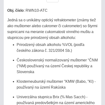
/
PIVO
Obj. číslo
:
RWN10-ATC
Jedná sa o unikátny optický refraktometer (známy tiež
AUTOMOBILY
ako muštomer alebo cukromer či cukrometer) so štyrmi
supnicami na meranie cukornatosti vinného muštu a
SÉRIA
stupnicou pre prirodzený obsah alkoholu:
BRIX
Prirodzený obsah alkoholu %VOL (podľa
českého zákona č. 321/2004 Sb.)
REFRAKČNÝ
INDEX
Československý normalizovaný muštomer °ČNM
(°NM) používaný na území Českej republiky a
Slovenska
URINÁTY
Klosterneuburský muštomer °KMW (Babo, °Kl) -
SLANÉ
používaný na území Rakúska
ROZTOKY,
SOĽANKY
Univerzálna stupnica Brix (% Mas Sacch) -
používaná predovšetkým na území amerického