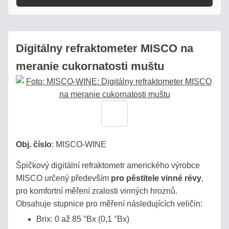
LABORATÓRNE
REFRAKTOMETRE
Digitálny refraktometer MISCO na
PRÍSLUŠENSTVO
meranie cukornatosti muštu
KALIBRÁCIA
REFRAKTOMETROV
HOBBY
-
Obj. číslo
:
MISCO-WINE
LACNÉ
Špičkový digitální refraktometr amerického výrobce
HLINÍKOVÉ
MISCO určený především
pro pěstitele vinné révy
,
pro komfortní měření zralosti vinných hroznů.
Obsahuje stupnice pro měření následujících veličin:
Eshop
Brix: 0 až 85 °Bx (0,1 °Bx)
info