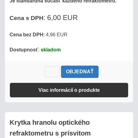
Je štandardná súčasť každého refraktometru.
: 6,00 EUR
Cena s DPH
Cena bez DPH
: 4,96 EUR
Dostupnosť
:
skladom
OBJEDNAŤ
Viac informácií o produkte
Krytka hranolu optického
refraktometru s prísvitom