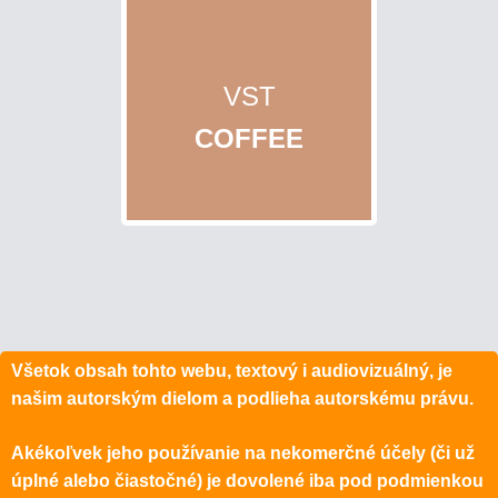
VST
COFFEE
Všetok obsah tohto webu, textový i audiovizuálný, je
našim autorským dielom a podlieha autorskému právu.
Akékoľvek jeho používanie na nekomerčné účely (či už
úplné alebo čiastočné) je dovolené iba pod podmienkou