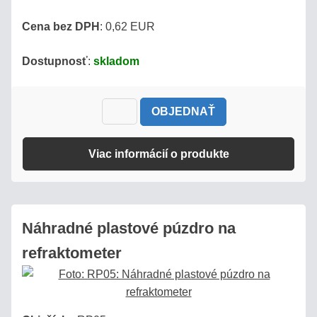
CUKERNATOSTI
ROZTOKU
Cena bez DPH
: 0,62 EUR
Dostupnosť
:
skladom
VÝPOČET
SALINITY
ROZTOKU
OBJEDNAŤ
STANOVENIE
OBSAHU
Viac informácií o produkte
VODY
V
MLIEKU
Náhradné plastové púzdro na
refraktometer
Vyhľadávanie