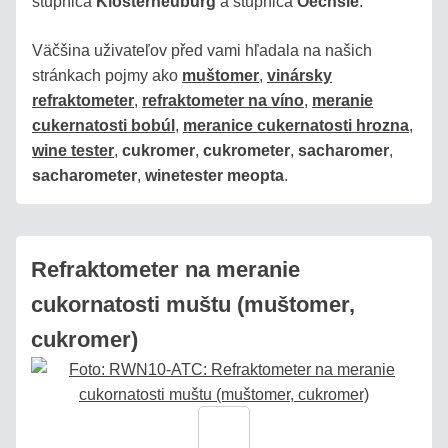
stupnica
Klosterneuburg
a stupnica
Oechsle
.
Pozrite
sa,
Väčšina uživateľov před vami hľadala na našich
ako
stránkach pojmy ako
muštomer
,
vinársky
biedne
refraktometer
,
refraktometer na víno
,
meranie
sú
cukernatosti bobúl
,
meranice cukernatosti hrozna
,
plastové
wine tester
,
cukromer
,
cukrometer
,
sacharomer
,
náhrady!
sacharometer
,
winetester meopta
.
Produkty
Refraktometer na meranie
MED
cukornatosti muštu (muštomer,
VÍNO
cukromer)
DESTILÁTY
/
PÁLENKY