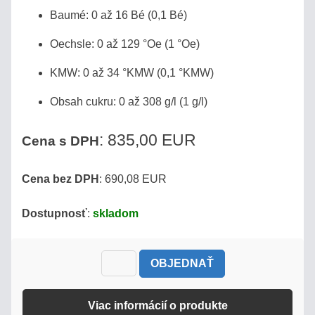
Baumé: 0 až 16 Bé (0,1 Bé)
ÚVOD
Oechsle: 0 až 129 °Oe (1 °Oe)
KMW: 0 až 34 °KMW (0,1 °KMW)
AKO
NAKUPOVAŤ?
Obsah cukru: 0 až 308 g/l (1 g/l)
OBCHODNÉ
: 835,00 EUR
Cena s DPH
PODMIENKY
Cena bez DPH
: 690,08 EUR
SLEDOVANIE
ZÁSIELKY
Dostupnosť
:
skladom
KONTAKT
OBJEDNAŤ
Refraktopédia
Viac informácií o produkte