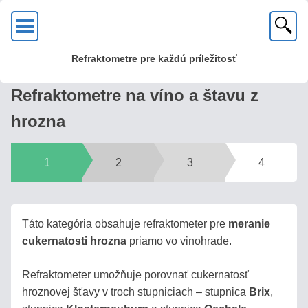
OK
Refraktometre pre každú príležitosť
KVALITA?
Refraktometre na víno a štavu z
U
hrozna
nás
zakúpite
kvalitné
1
2
3
4
kovové
optické
refraktometre
Táto kategória obsahuje refraktometer pre
meranie
s mosadznou
cukernatosti hrozna
priamo vo vinohrade.
hlavou
a
Refraktometer umožňuje porovnať cukernatosť
sklenenou
hroznovej šťavy v troch stupniciach – stupnica
Brix
,
optikou!