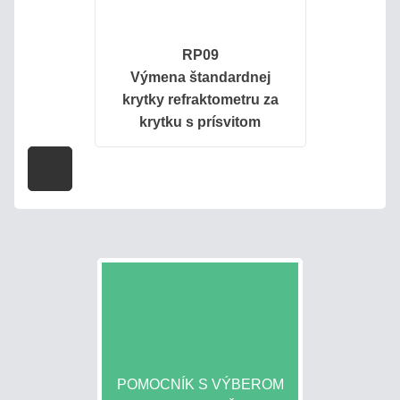
LABORATÓRNE
RP09
REFRAKTOMETRE
Výmena štandardnej
krytky refraktometru za
PRÍSLUŠENSTVO
krytku s prísvitom
KALIBRÁCIA
REFRAKTOMETROV
HOBBY
-
LACNÉ
HLINÍKOVÉ
Eshop
POMOCNÍK S VÝBEROM
info