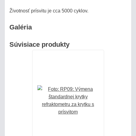
MLIEKO
Životnosť prísvitu je cca 5000 cyklov.
MLIEČNE
VÝROBKY
Galéria
REFRAKTOMETRE
Súvisiace produkty
NA
KÁVU
DIGITÁLNE
REFRAKTOMETRE
DIGITÁLNE
REFRAKTOMETRE
MISCO
VST
COFFEE