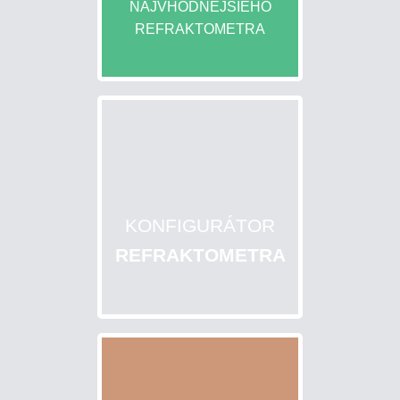
NAJVHODNEJŠIEHO
REFRAKTOMETRA
ÚVOD
AKO
NAKUPOVAŤ?
OBCHODNÉ
PODMIENKY
KONFIGURÁTOR
SLEDOVANIE
REFRAKTOMETRA
ZÁSIELKY
KONTAKT
Refraktopédia