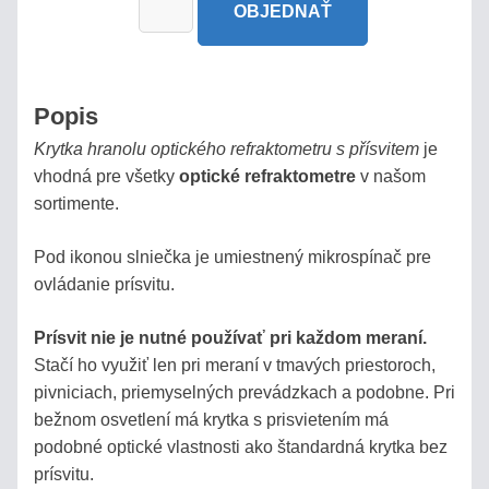
OBJEDNAŤ
/
PIVO
AUTOMOBILY
Popis
Krytka hranolu optického refraktometru s přísvitem
je
SÉRIA
vhodná pre všetky
optické refraktometre
v našom
BRIX
sortimente.
REFRAKČNÝ
Pod ikonou slniečka je umiestnený mikrospínač pre
INDEX
ovládanie prísvitu.
URINÁTY
Prísvit nie je nutné používať pri každom meraní.
Stačí ho využiť len pri meraní v tmavých priestoroch,
pivniciach, priemyselných prevádzkach a podobne. Pri
SLANÉ
bežnom osvetlení má krytka s prisvietením má
ROZTOKY,
podobné optické vlastnosti ako štandardná krytka bez
SOĽANKY
prísvitu.