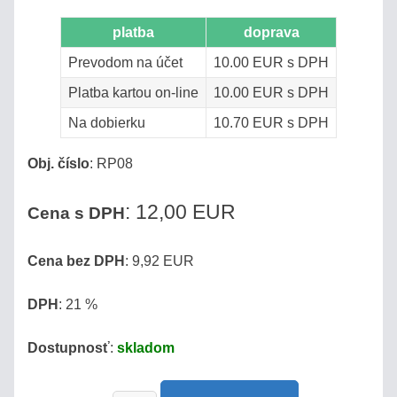
Pozrite
platba
doprava
sa,
ako
Prevodom na účet
10.00 EUR s DPH
biedne
Platba kartou on-line
10.00 EUR s DPH
sú
plastové
Na dobierku
10.70 EUR s DPH
náhrady!
Obj. číslo
:
RP08
Produkty
:
12,00 EUR
Cena s DPH
MED
Cena bez DPH
: 9,92 EUR
VÍNO
DPH
: 21 %
DESTILÁTY
Dostupnosť
:
skladom
/
PÁLENKY