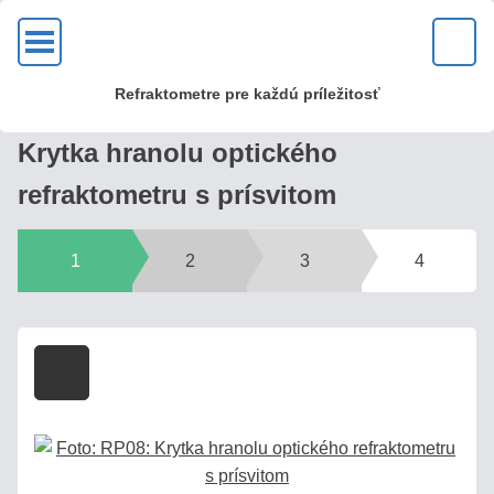
OK
Refraktometre pre každú príležitosť
KVALITA?
Krytka hranolu optického
U
refraktometru s prísvitom
nás
zakúpite
kvalitné
1
2
3
4
kovové
optické
refraktometre
s mosadznou
hlavou
a
sklenenou
optikou!