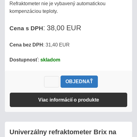
Refraktometer nie je vybavený automatickou
MLIEKO
kompenzáciou teploty.
MLIEČNE
VÝROBKY
: 38,00 EUR
Cena s DPH
REFRAKTOMETRE
Cena bez DPH
: 31,40 EUR
NA
KÁVU
Dostupnosť
:
skladom
DIGITÁLNE
REFRAKTOMETRE
OBJEDNAŤ
DIGITÁLNE
Viac informácií o produkte
REFRAKTOMETRE
MISCO
VST
Univerzálny refraktometer Brix na
COFFEE