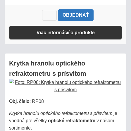
OBJEDNAŤ
Viac informácií o produkte
Krytka hranolu optického
refraktometru s prísvitom
Obj. číslo
:
RP08
Krytka hranolu optického refraktometru s přísvitem
je
vhodná pre všetky
optické refraktometre
v našom
sortimente.