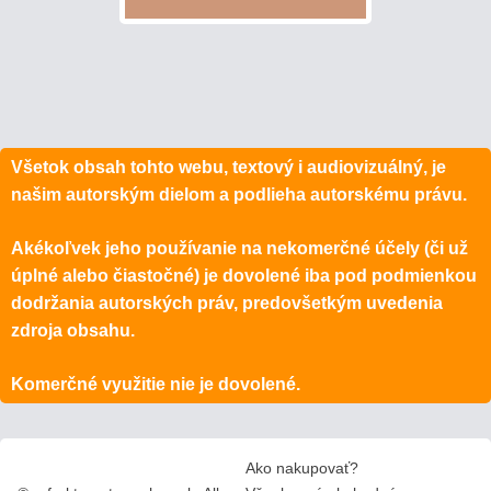
Všetok obsah tohto webu, textový i audiovizuálný, je
našim autorským dielom a podlieha autorskému právu.
Akékoľvek jeho používanie na nekomerčné účely (či už
úplné alebo čiastočné) je dovolené iba pod podmienkou
dodržania autorských práv, predovšetkým uvedenia
zdroja obsahu.
Komerčné využitie nie je dovolené.
Ako nakupovať?