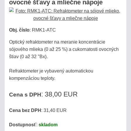
ovocné šťavy a mliečne nápoje
Pozrite
sa,
ako
biedne
Obj. číslo
:
RMK1-ATC
sú
plastové
Optický refraktometer na meranie koncentrácie
náhrady!
sójového mlieka (0 až 25 %) a cukornatosti ovocných
štiav (0 až 32 °Bx).
Produkty
Refraktometer je vybavený automatickou
kompenzáciou teploty.
MED
: 38,00 EUR
Cena s DPH
VÍNO
Cena bez DPH
: 31,40 EUR
DESTILÁTY
/
Dostupnosť
:
skladom
PÁLENKY