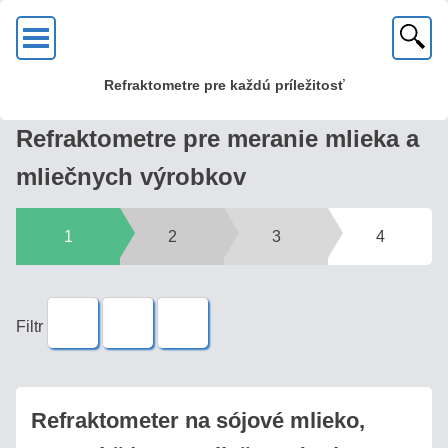
OK
Refraktometre pre každú príležitosť
KVALITA?
Refraktometre pre meranie mlieka a
U
mliečnych výrobkov
nás
zakúpite
kvalitné
1
2
3
4
kovové
optické
refraktometre
Filtr
s mosadznou
hlavou
a
sklenenou
Refraktometer na sójové mlieko,
optikou!