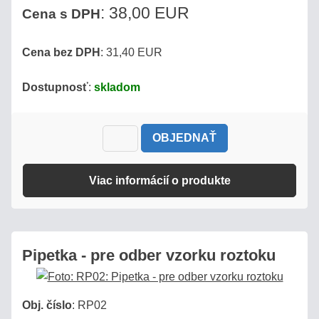
: 38,00 EUR
Cena s DPH
ÚVOD
Cena bez DPH
: 31,40 EUR
AKO
Dostupnosť
:
skladom
NAKUPOVAŤ?
OBCHODNÉ
OBJEDNAŤ
PODMIENKY
Viac informácií o produkte
SLEDOVANIE
ZÁSIELKY
KONTAKT
Pipetka - pre odber vzorku roztoku
Obj. číslo
:
RP02
Refraktopédia