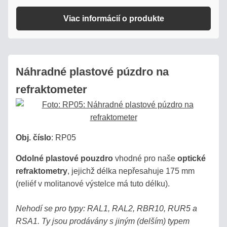
CUKERNATOSTI
ROZTOKU
Viac informácií o produkte
VÝPOČET
SALINITY
ROZTOKU
Náhradné plastové púzdro na
refraktometer
STANOVENIE
OBSAHU
VODY
V
Obj. číslo
:
RP05
MLIEKU
Odolné plastové pouzdro
vhodné pro naše
optické
refraktometry
, jejichž délka nepřesahuje 175 mm
(reliéf v molitanové výstelce má tuto délku).
Vyhľadávanie
Nehodí se pro typy: RAL1, RAL2, RBR10, RUR5 a
RSA1. Ty jsou prodávány s jiným (delším) typem