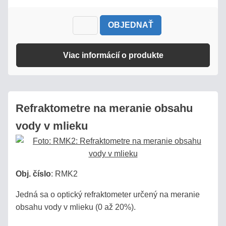
/
PIVO
OBJEDNAŤ
AUTOMOBILY
Viac informácií o produkte
SÉRIA
BRIX
Refraktometre na meranie obsahu
REFRAKČNÝ
vody v mlieku
INDEX
URINÁTY
Obj. číslo
:
RMK2
SLANÉ
Jedná sa o optický refraktometer určený na meranie
ROZTOKY,
obsahu vody v mlieku (0 až 20%).
SOĽANKY