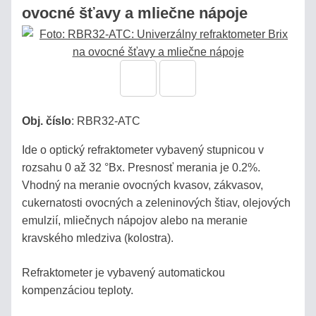
ovocné šťavy a mliečne nápoje
LABORATÓRNE
REFRAKTOMETRE
PRÍSLUŠENSTVO
Obj. číslo
:
RBR32-ATC
KALIBRÁCIA
REFRAKTOMETROV
Ide o optický refraktometer vybavený stupnicou v
rozsahu 0 až 32 °Bx. Presnosť merania je 0.2%.
HOBBY
Vhodný na meranie ovocných kvasov, zákvasov,
-
cukernatosti ovocných a zeleninových štiav, olejových
LACNÉ
emulzií, mliečnych nápojov alebo na meranie
HLINÍKOVÉ
kravského mledziva (kolostra).
Refraktometer je vybavený automatickou
kompenzáciou teploty.
Eshop
info