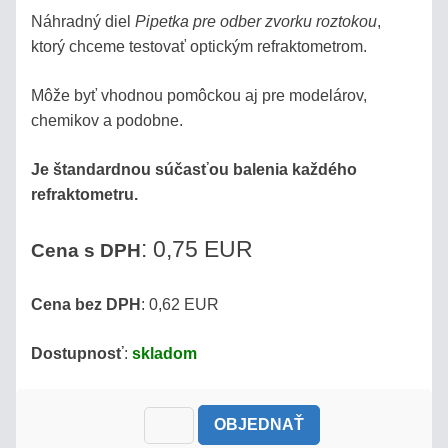
Náhradný diel
Pipetka pre odber zvorku roztokou
,
PROČ
ktorý chceme testovať optickým refraktometrom.
POTŘEBUJETE
REFRAKTOMETR?
Môže byť vhodnou pomôckou aj pre modelárov,
chemikov a podobne.
ENCYKLOPEDIE
Je štandardnou súčasťou balenia každého
refraktometru.
STANOVENIE
CUKORNATOSTI
: 0,75 EUR
MUŠTU
Cena s DPH
VÝŤAŽOK
Cena bez DPH
: 0,62 EUR
ALKOHOLU
Z
Dostupnosť
:
skladom
OVOCIA
OBJEDNAŤ
VÝPOČET