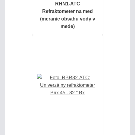
RHN1-ATC
Refraktometer na med
LABORATÓRNE
(meranie obsahu vody v
REFRAKTOMETRE
mede)
PRÍSLUŠENSTVO
KALIBRÁCIA
REFRAKTOMETROV
HOBBY
-
LACNÉ
HLINÍKOVÉ
Eshop
info