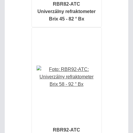
RBR82-ATC
Univerzálny refraktometer
ÚVOD
Brix 45 - 82 ° Bx
AKO
NAKUPOVAŤ?
OBCHODNÉ
PODMIENKY
SLEDOVANIE
ZÁSIELKY
KONTAKT
Refraktopédia
RBR92-ATC