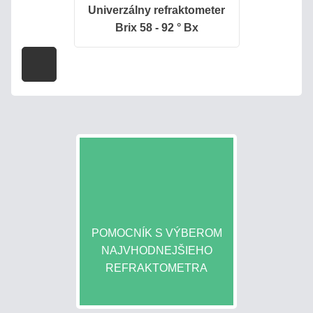
Univerzálny refraktometer
Brix 58 - 92 ° Bx
PROČ
POTŘEBUJETE
REFRAKTOMETR?
ENCYKLOPEDIE
STANOVENIE
CUKORNATOSTI
MUŠTU
VÝŤAŽOK
ALKOHOLU
POMOCNÍK S VÝBEROM
Z
NAJVHODNEJŠIEHO
OVOCIA
REFRAKTOMETRA
VÝPOČET