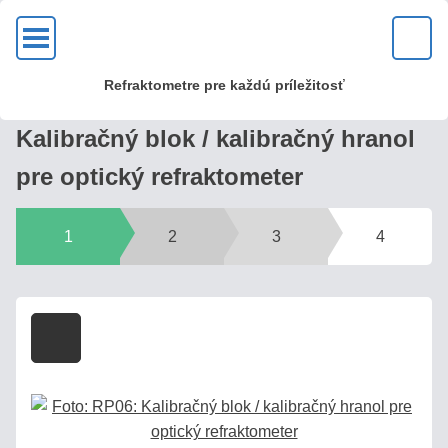
OK
Refraktometre pre každú príležitosť
KVALITA?
Kalibračný blok / kalibračný hranol
U
pre optický refraktometer
nás
zakúpite
kvalitné
1
2
3
4
kovové
optické
refraktometre
s mosadznou
hlavou
a
sklenenou
optikou!