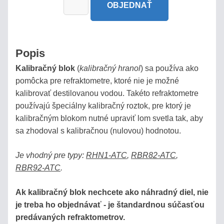
OBJEDNAŤ
/
PIVO
AUTOMOBILY
Popis
Kalibračný blok
(
kalibračný hranol
) sa používa ako
SÉRIA
pomôcka pre refraktometre, ktoré nie je možné
BRIX
kalibrovať destilovanou vodou. Takéto refraktometre
používajú špeciálny kalibračný roztok, pre ktorý je
REFRAKČNÝ
kalibračným blokom nutné upraviť lom svetla tak, aby
INDEX
sa zhodoval s kalibračnou (nulovou) hodnotou.
URINÁTY
Je vhodný pre typy:
RHN1-ATC
,
RBR82-ATC
,
RBR92-ATC
.
SLANÉ
Ak kalibračný blok nechcete ako náhradný diel, nie
ROZTOKY,
je treba ho objednávať - je štandardnou súčasťou
SOĽANKY
predávaných refraktometrov.