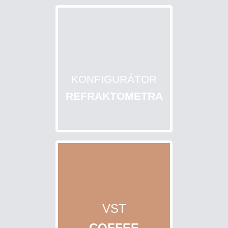
CUKERNATOSTI
ROZTOKU
VÝPOČET
SALINITY
ROZTOKU
KONFIGURÁTOR
REFRAKTOMETRA
STANOVENIE
OBSAHU
VODY
V
MLIEKU
Vyhľadávanie
VST
COFFEE