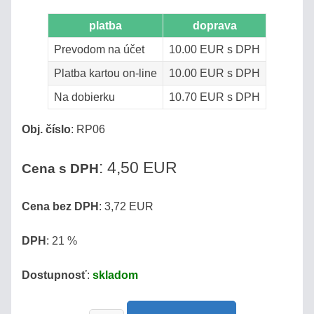
Pozrite
platba
doprava
sa,
ako
Prevodom na účet
10.00 EUR s DPH
biedne
Platba kartou on-line
10.00 EUR s DPH
sú
plastové
Na dobierku
10.70 EUR s DPH
náhrady!
Obj. číslo
:
RP06
Produkty
:
4,50 EUR
Cena s DPH
MED
Cena bez DPH
: 3,72 EUR
VÍNO
DPH
: 21 %
DESTILÁTY
Dostupnosť
:
skladom
/
PÁLENKY