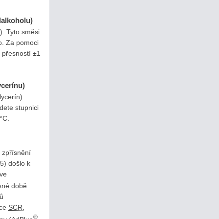
lalkoholu)
h). Tyto směsi
ho. Za pomoci
 přesností ±1
ycerínu)
ycerín).
dete stupnici
°C.
 zpřísnění
5) došlo k
ve
asné době
tů
kce
SCR
,
®