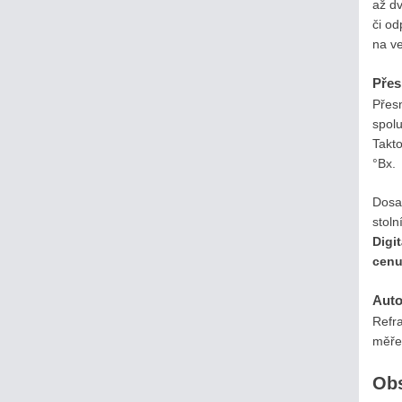
až dv
či o
na ve
Přes
Přes
spol
Takt
°Bx.
Dosa
stol
Digi
cenu
Auto
Refr
měře
Obs