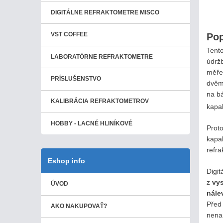
DIGITÁLNE REFRAKTOMETRE MISCO
VST COFFEE
Pop
Tento
LABORATÓRNE REFRAKTOMETRE
údrž
měřen
PRÍSLUŠENSTVO
dvěma
na bá
KALIBRÁCIA REFRAKTOMETROV
kapa
HOBBY - LACNÉ HLINÍKOVÉ
Proto
kapal
refra
Eshop info
Digi
z
vys
ÚVOD
nále
Před 
AKO NAKUPOVAŤ?
nena