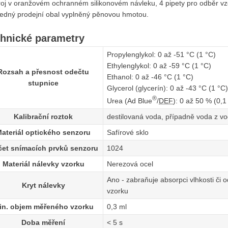
troj v oranžovém ochranném silikonovém návleku, 4 pipety pro odběr vz
ledný prodejní obal vyplněný pěnovou hmotou.
hnické parametry
Propylenglykol: 0 až -51 °C (1 °C)
Ethylenglykol: 0 až -59 °C (1 °C)
Rozsah a přesnost odečtu
Ethanol: 0 až -46 °C (1 °C)
stupnice
Glycerol (glycerín): 0 až -43 °C (1 °C
®
Urea (Ad Blue
/
DEF
): 0 až 50 % (0,1
Kalibrační roztok
destilovaná voda, případně voda z v
ateriál optického senzoru
Safírové sklo
čet snímacích prvků senzoru
1024
Materiál nálevky vzorku
Nerezová ocel
Ano - zabraňuje absorpci vlhkosti či 
Kryt nálevky
vzorku
in. objem měřeného vzorku
0,3 ml
Doba měření
< 5 s