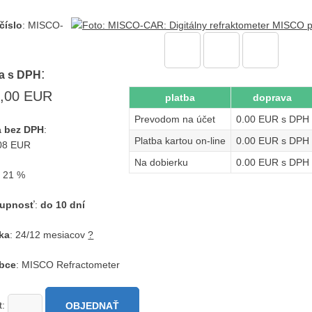
číslo
:
MISCO-
:
a s DPH
,00 EUR
platba
doprava
Prevodom na účet
0.00 EUR s DPH
 bez DPH
:
Platba kartou on-line
0.00 EUR s DPH
08 EUR
Na dobierku
0.00 EUR s DPH
: 21 %
tupnosť
:
do 10 dní
ka
: 24/12 mesiacov
?
bce
: MISCO Refractometer
t:
OBJEDNAŤ