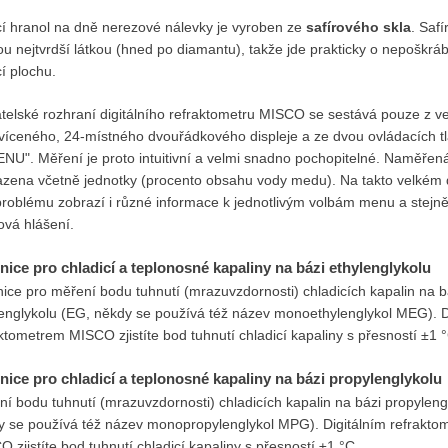
cí hranol na dně nerezové nálevky je vyroben ze
safírového skla
. Safí
u nejtvrdší látkou (hned po diamantu), takže jde prakticky o nepoškrá
í plochu.
atelské rozhraní digitálního refraktometru MISCO se sestává pouze z v
víceného, 24-místného dvouřádkového displeje a ze dvou ovládacích tl
ENU". Měření je proto intuitivní a velmi snadno pochopitelné. Naměřen
azena včetně jednotky (procento obsahu vody medu). Na takto velkém d
roblému zobrazí i různé informace k jednotlivým volbám menu a stejně 
ová hlášení.
nice pro chladicí a teplonosné kapaliny na bázi ethylenglykolu
ice pro měření bodu tuhnutí (mrazuvzdornosti) chladicích kapalin na b
lenglykolu (EG, někdy se používá též název monoethylenglykol MEG). D
ktometrem MISCO zjistíte bod tuhnutí chladicí kapaliny s přesností ±1 
nice pro chladicí a teplonosné kapaliny na bázi propylenglykolu
í bodu tuhnutí (mrazuvzdornosti) chladicích kapalin na bázi propyleng
y se používá též název monopropylenglykol MPG). Digitálním refrakto
 zjistíte bod tuhnutí chladicí kapaliny s přesností ±1 °C.