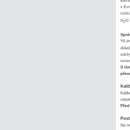
která
v Ev
rozl
H
O.
2
Sprá
%) j
důlež
odch
nore
S tí
přes
Kali
Kali
otáz
Před
Post
Na m