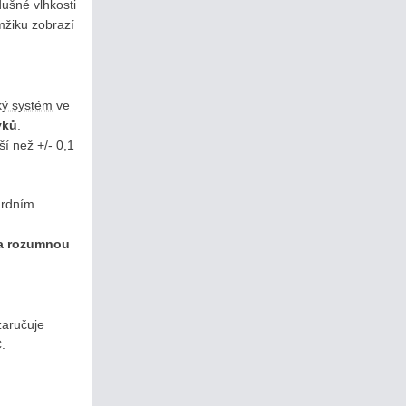
dušné vlhkosti
mžiku zobrazí
ký systém
ve
vků
.
í než +/- 0,1
ardním
 za rozumnou
zaručuje
.