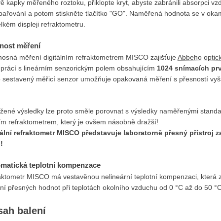
ě kapky měřeného roztoku, přiklopte kryt, abyste zabránili absorpci vz
dpařování a potom stiskněte tlačítko "GO". Naměřená hodnota se v oka
lkém displeji refraktometru.
nost měření
nosná měření digitálním refraktometrem MISCO zajišťuje
Abbeho optic
uprácí s lineárním senzorickým polem obsahujícím
1024 snímacích pr
o sestavený měřicí senzor umožňuje opakovaná měření s přesností vyšš
žené výsledky lze proto směle porovnat s výsledky naměřenými stand
ním refraktometrem, který je ovšem násobně dražší!
tální refraktometr MISCO představuje laboratorně přesný přístroj
!
matická teplotní kompenzace
aktometr MISCO má vestavěnou nelineární teplotní kompenzaci, která 
ní přesných hodnot při teplotách okolního vzduchu od 0 °C až do 50 °C
ah balení