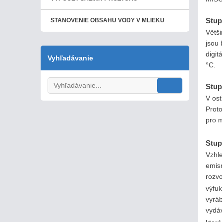
Stup
STANOVENIE OBSAHU VODY V MLIEKU
Větši
jsou 
digit
Vyhľadávanie
°C.
Stup
V ost
Prot
pro m
Stup
Vzhl
emisn
rozvo
výfu
vyráb
vydá