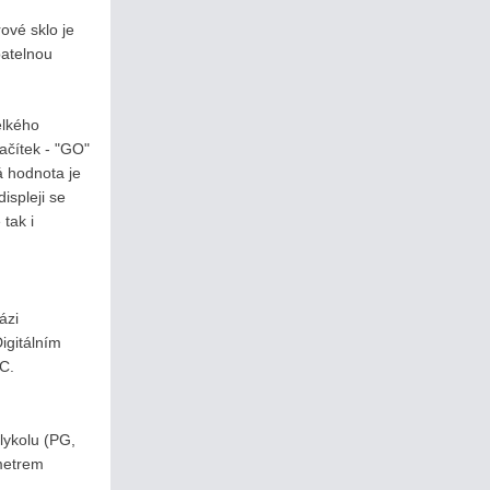
rové sklo je
batelnou
elkého
ačítek - "GO"
á hodnota je
ispleji se
tak i
ázi
igitálním
°C.
lykolu (PG,
metrem