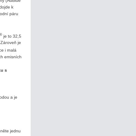
iny (AdBlue
dojde k
vodní páru
®
je to 32,5
 Zároveň je
ce i malá
ch emisních
ku s
odou a je
pněte jednu