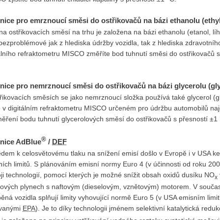
nice pro emrznoucí směsi do ostřikovačů na bázi ethanolu (ethy
na ostřikovacích směsí na trhu je založena na bázi ethanolu (etanol, lí
bezproblémové jak z hlediska údržby vozidla, tak z hlediska zdravotní
álního refraktometru MISCO změříte bod tuhnutí směsi do ostřikovačů s
nice pro nemrznoucí směsi do ostřikovačů na bázi glycerolu (gl
řikovacích směsích se jako nemrznoucí složka používá také glycerol (gl
o v digitálním refraktometru MISCO určeném pro údržbu automobilů naj
ěření bodu tuhnutí glycerolových směsí do ostřikovačů s přesností ±1 
®
nice AdBlue
/
DEF
edem k celosvětovému tlaku na snížení emisí došlo v Evropě i v USA ke
ích limitů. S plánováním emisní normy Euro 4 (v účinnosti od roku 200
ji technologií, pomocí kterých je možné snížit obsah oxidů dusíku NO
x
kových plynech s naftovým (dieselovým, vznětovým) motorem. V souč
ěná vozidla splňují limity vyhovující normě Euro 5 (v USA emisním limi
vanými
EPA
). Je to díky technologii jménem selektivní katalytická redu