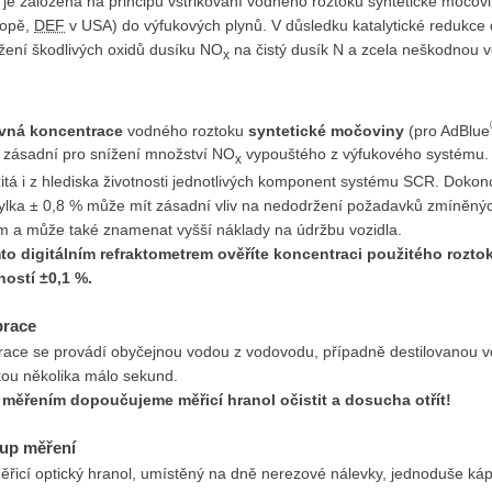
 je založena na principu vstřikování vodného roztoku syntetické močov
ropě,
DEF
v USA) do výfukových plynů. V důsledku katalytické redukce 
ožení škodlivých oxidů dusíku NO
na čistý dusík N a zcela neškodnou 
x
vná koncentrace
vodného roztoku
syntetické močoviny
(pro AdBlue
e zásadní pro snížení množství NO
vypouštého z výfukového systému.
x
itá i z hlediska životnosti jednotlivých komponent systému SCR. Dokon
ylka ± 0,8 % může mít zásadní vliv na nedodržení požadavků zmíněný
m a může také znamenat vyšší náklady na údržbu vozidla.
mto digitálním refraktometrem ověříte koncentraci použitého rozto
ností ±0,1 %.
brace
brace se provádí obyčejnou vodou z vodovodu, případně destilovanou v
kou několika málo sekund.
 měřením dopoučujeme měřicí hranol očistit a dosucha otřít!
up měření
ěřicí optický hranol, umístěný na dně nerezové nálevky, jednoduše ká