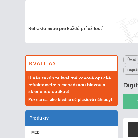
Refraktometre pre každú príležitosť
Úvod
KVALITA?
Digit
U nás zakúpite kvalitné kovové optické
Digi
refraktometre s mosadznou hlavou a
sklenenou optikou!
Pozrite sa, ako biedne sú plastové náhrady!
Produkty
MED