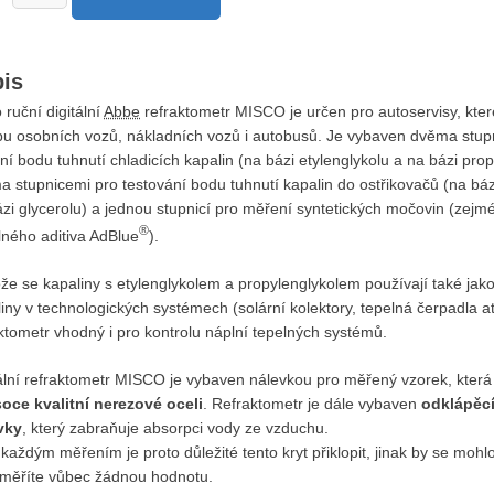
is
 ruční digitální
Abbe
refraktometr MISCO je určen pro autoservisy, které
bu osobních vozů, nákladních vozů i autobusů. Je vybaven dvěma stup
í bodu tuhnutí chladicích kapalin (na bázi etylenglykolu a na bázi prop
 stupnicemi pro testování bodu tuhnutí kapalin do ostřikovačů (na báz
zi glycerolu) a jednou stupnicí pro měření syntetických močovin (zejm
®
lného aditiva AdBlue
).
že se kapaliny s etylenglykolem a propylenglykolem používají také jak
iny v technologických systémech (solární kolektory, tepelná čerpadla atp
ktometr vhodný i pro kontrolu náplní tepelných systémů.
tální refraktometr MISCO je vybaven nálevkou pro měřený vzorek, která
oce kvalitní nerezové oceli
. Refraktometr je dále vybaven
odklápěc
vky
, ​​který zabraňuje absorpci vody ze vzduchu.
každým měřením je proto důležité tento kryt přiklopit, jinak by se mohlo
měříte vůbec žádnou hodnotu.