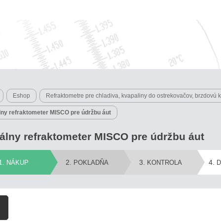
Eshop
Refraktometre pre chladiva, kvapaliny do ostrekovačov, brzdovú 
álny refraktometer MISCO pre údržbu áut
tálny refraktometer MISCO pre údržbu áut
1
2
3
4
. NÁKUP
. POKLADŇA
. KONTROLA
. 