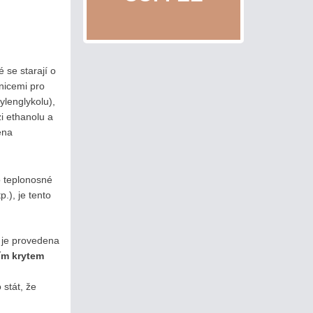
 se starají o
nicemi pro
ylenglykolu),
i ethanolu a
éna
o teplonosné
.), je tento
 je provedena
ím krytem
 stát, že