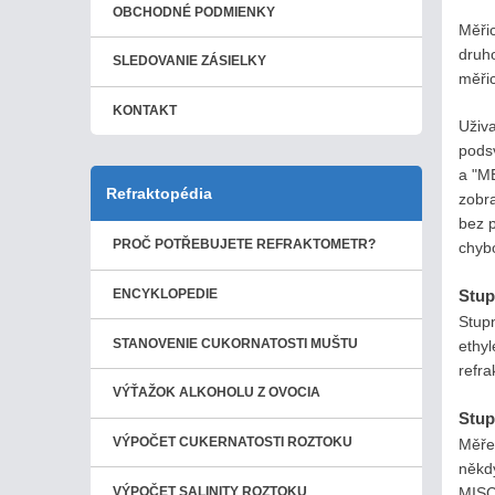
OBCHODNÉ PODMIENKY
Měři
druho
SLEDOVANIE ZÁSIELKY
měřic
KONTAKT
Uživ
pods
a "M
Refraktopédia
zobr
bez p
PROČ POTŘEBUJETE REFRAKTOMETR?
chyb
Stup
ENCYKLOPEDIE
Stupn
STANOVENIE CUKORNATOSTI MUŠTU
ethy
refra
VÝŤAŽOK ALKOHOLU Z OVOCIA
Stup
VÝPOČET CUKERNATOSTI ROZTOKU
Měřen
někd
MISCO
VÝPOČET SALINITY ROZTOKU