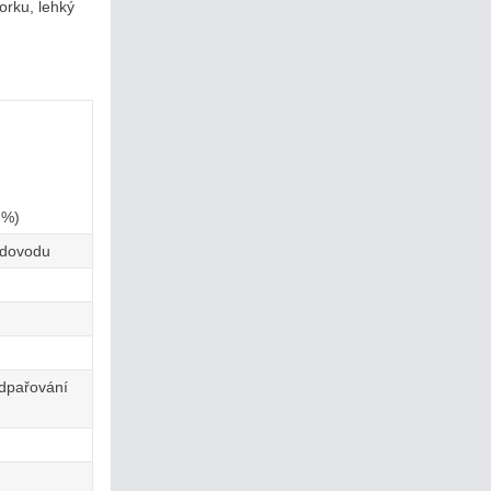
orku, lehký
)
 %)
odovodu
odpařování