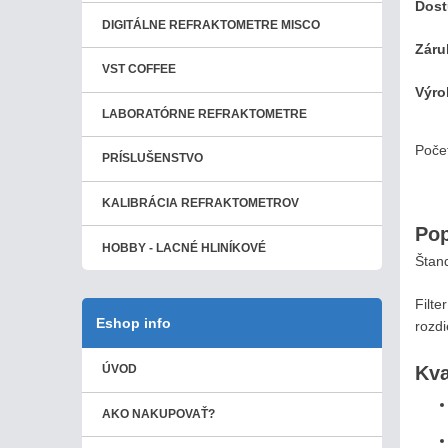
Dos
DIGITÁLNE REFRAKTOMETRE MISCO
Záru
VST COFFEE
Výro
LABORATÓRNE REFRAKTOMETRE
Poče
PRÍSLUŠENSTVO
KALIBRÁCIA REFRAKTOMETROV
Pop
HOBBY - LACNÉ HLINÍKOVÉ
Štand
Filt
Eshop info
rozdi
Kva
ÚVOD
AKO NAKUPOVAŤ?