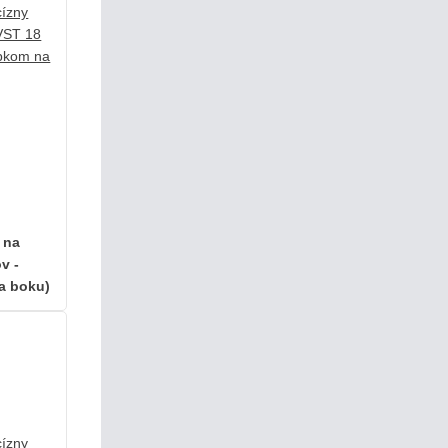
r na
v -
a boku)