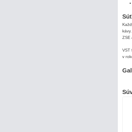
Súť
Každý
kávy.
ZSE 
VST f
v ro
Gal
Súv