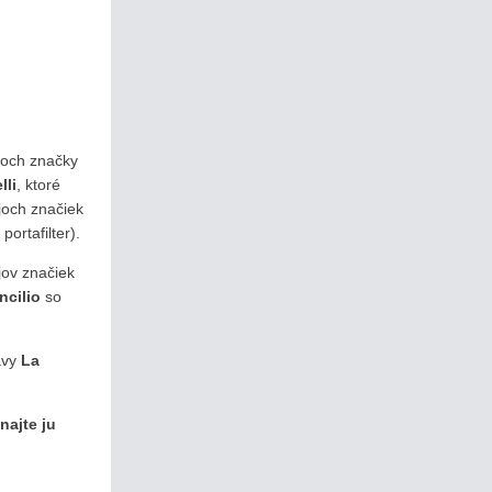
ojoch značky
lli
, ktoré
ojoch značiek
ortafilter).
jov značiek
ncilio
so
ávy
La
najte ju