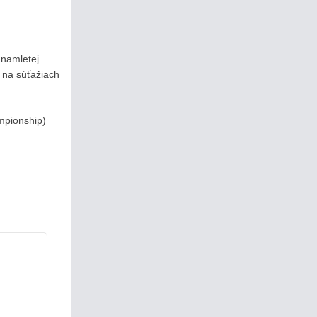
 namletej
a na súťažiach
ampionship)