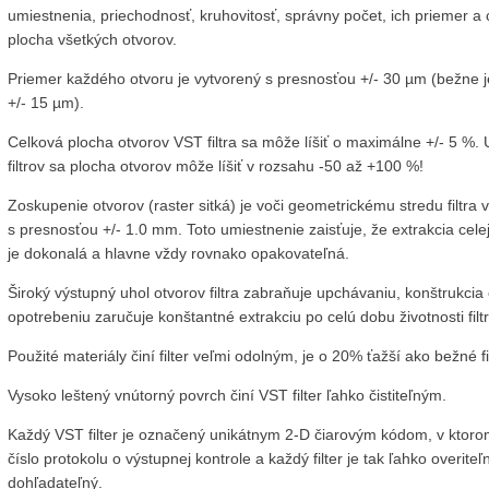
umiestnenia, priechodnosť, kruhovitosť, správny počet, ich priemer a
plocha všetkých otvorov.
Priemer každého otvoru je vytvorený s presnosťou +/- 30 µm (bežne 
+/- 15 µm).
Celková plocha otvorov VST filtra sa môže líšiť o maximálne +/- 5 %.
filtrov sa plocha otvorov môže líšiť v rozsahu -50 až +100 %!
Zoskupenie otvorov (raster sitká) je voči geometrickému stredu filtra
s presnosťou +/- 1.0 mm. Toto umiestnenie zaisťuje, že extrakcia cele
je dokonalá a hlavne vždy rovnako opakovateľná.
Široký výstupný uhol otvorov filtra zabraňuje upchávaniu, konštrukcia 
opotrebeniu zaručuje konštantné extrakciu po celú dobu životnosti filt
Použité materiály činí filter veľmi odolným, je o 20% ťažší ako bežné fi
Vysoko leštený vnútorný povrch činí VST filter ľahko čistiteľným.
Každý VST filter je označený unikátnym 2-D čiarovým kódom, v ktoro
číslo protokolu o výstupnej kontrole a každý filter je tak ľahko overiteľ
dohľadateľný.