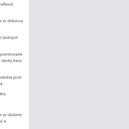
 celková
je to dokonca
 U bežných
 vycentrované
j dávky kávy
odolná proti
ra.
ltre.
m je uložené
ný a