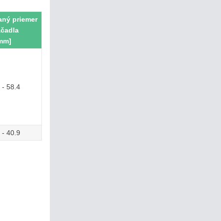
ný priemer
áčadla
mm]
 - 58.4
 - 40.9