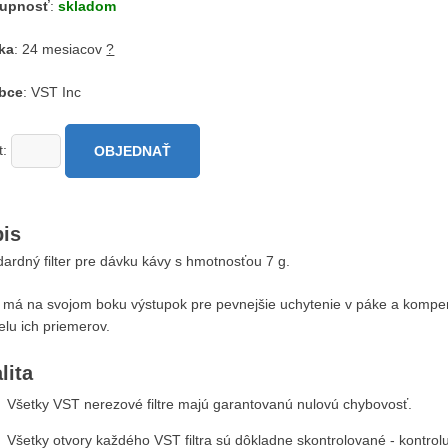
tupnosť
:
skladom
ka
: 24 mesiacov
?
bce
: VST Inc
t:
OBJEDNAŤ
is
ardný filter pre dávku kávy s hmotnosťou 7 g.
er má na svojom boku výstupok pre pevnejšie uchytenie v páke a kompe
elu ich priemerov.
lita
Všetky VST nerezové filtre majú garantovanú nulovú chybovosť.
Všetky otvory každého VST filtra sú dôkladne skontrolované - kontrolu