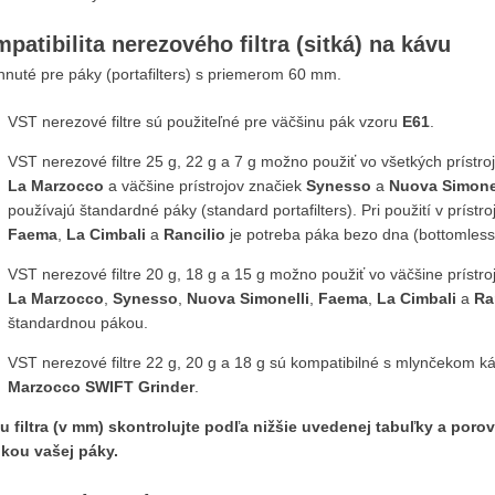
patibilita nerezového filtra (sitká) na kávu
hnuté pre páky (portafilters) s priemerom 60 mm.
VST nerezové filtre sú použiteľné pre väčšinu pák vzoru
E61
.
VST nerezové filtre 25 g, 22 g a 7 g možno použiť vo všetkých prístr
La Marzocco
a väčšine prístrojov značiek
Synesso
a
Nuova Simone
používajú štandardné páky (standard portafilters). Pri použití v prístr
Faema
,
La Cimbali
a
Rancilio
je potreba páka bezo dna (bottomless p
VST nerezové filtre 20 g, 18 g a 15 g možno použiť vo väčšine prístro
La Marzocco
,
Synesso
,
Nuova Simonelli
,
Faema
,
La Cimbali
a
Ra
štandardnou pákou.
VST nerezové filtre 22 g, 20 g a 18 g sú kompatibilné s mlynčekom k
Marzocco SWIFT Grinder
.
u filtra (v mm) skontrolujte podľa nižšie uvedenej tabuľky a porov
bkou vašej páky.