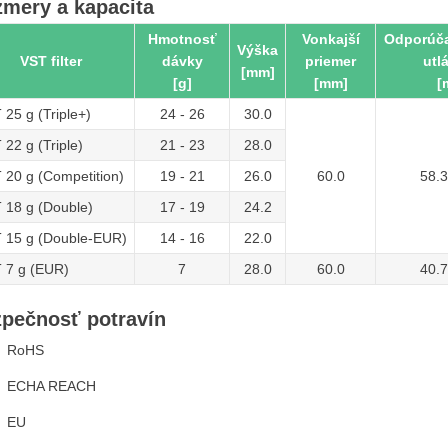
mery a kapacita
Hmotnosť
Vonkajší
Odporúča
Výška
VST filter
dávky
priemer
utl
[mm]
[g]
[mm]
[
 25 g (Triple+)
24 - 26
30.0
 22 g (Triple)
21 - 23
28.0
 20 g (Competition)
19 - 21
26.0
60.0
58.3
 18 g (Double)
17 - 19
24.2
 15 g (Double-EUR)
14 - 16
22.0
 7 g (EUR)
7
28.0
60.0
40.7
pečnosť potravín
RoHS
ECHA REACH
EU