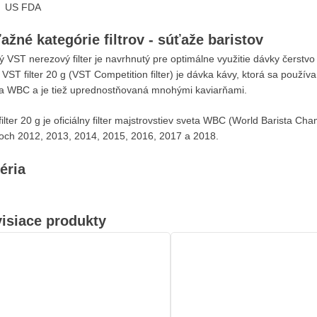
US FDA
ažné kategórie filtrov - súťaže baristov
 VST nerezový filter je navrhnutý pre optimálne využitie dávky čerstvo
 VST filter 20 g (VST Competition filter) je dávka kávy, ktorá sa použív
a WBC a je tiež uprednostňovaná mnohými kaviarňami.
ilter 20 g je oficiálny filter majstrovstiev sveta WBC (World Barista Ch
koch 2012, 2013, 2014, 2015, 2016, 2017 a 2018.
éria
isiace produkty