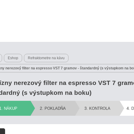
Eshop
Refraktometre na kávu
zny nerezový filter na espresso VST 7 gramov - štandardný (s výstupkom na bo
ízny nerezový filter na espresso VST 7 gram
dardný (s výstupkom na boku)
1
2
3
4
. NÁKUP
. POKLADŇA
. KONTROLA
. 