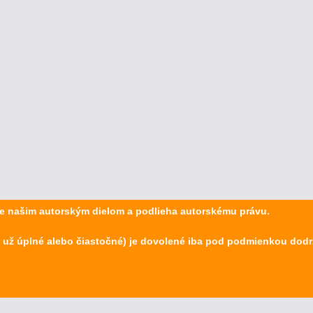
 je našim autorským dielom a podlieha autorskému právu.
 už úplné alebo čiastočné) je dovolené iba pod podmienkou dod