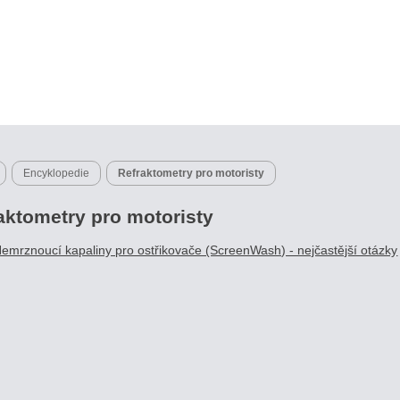
Encyklopedie
Refraktometry pro motoristy
aktometry pro motoristy
emrznoucí kapaliny pro ostřikovače (ScreenWash) - nejčastější otázky