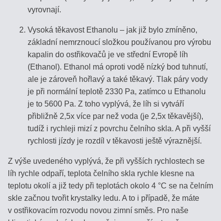
vyrovnají.
PROČ
Vysoká těkavost Ethanolu – jak již bylo zmíněno,
POTŘEBUJETE
základní nemrznoucí složkou používanou pro výrobu
REFRAKTOMETR?
kapalin do ostřikovačů je ve střední Evropě líh
(Ethanol). Ethanol má oproti vodě nízký bod tuhnutí,
ENCYKLOPEDIE
ale je zároveň hořlavý a také těkavý. Tlak páry vody
je při normální teplotě 2330 Pa, zatímco u Ethanolu
STANOVENIE
je to 5600 Pa. Z toho vyplývá, že líh si vytváří
CUKORNATOSTI
přibližně 2,5x více par než voda (je 2,5x těkavější),
MUŠTU
tudíž i rychleji mizí z povrchu čelního skla. A při vyšší
rychlosti jízdy je rozdíl v těkavosti ještě výraznější.
VÝŤAŽOK
Z výše uvedeného vyplývá, že při vyšších rychlostech se
ALKOHOLU
Z
líh rychle odpaří, teplota čelního skla rychle klesne na
OVOCIA
teplotu okolí a již tedy při teplotách okolo 4 °C se na čelním
skle začnou tvořit krystalky ledu. A to i případě, že máte
v ostřikovacím rozvodu novou zimní směs. Pro naše
VÝPOČET