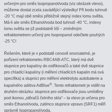
určeným pro směs Isopropanol/voda (viz obrázek vlevo),
MLIEKO
můžeme dostat zcela zavádějící výsledky! Při bodu tuhnutí
MLIEČNE
-20 °C mají obě směsi přibližně stejný index lomu světla.
VÝROBKY
Má-li ale směs Ethanol/voda bod tuhnutí -40 °C, indexy
lomu světla se již podstatně liší – zmíněným
REFRAKTOMETRE
refraktometrem určený pro Isopropanol odečtete pouhých
NA
-25 °C!
KÁVU
Řešením, které je v podstatě cenově srovnatelné, je
DIGITÁLNE
pořízení refraktometru RBC4AB-ATC, který má dvě
REFRAKTOMETRE
stupnice pro kapaliny do ostřikovačů a také dvě stupnice
pro chladící kapaliny (i měření chladících kapalin má svá
DIGITÁLNE
specifika) a stupnici pro měření elektrolytu autobaterie a
REFRAKTOMETRE
®
kapalného aditiva AdBlue
. Tento refraktometr je vidět na
MISCO
druhém obrázku: stupnice pro ostřikovače jsou umístěny
pod ikonou „stěračů čelního skla“ – ta vlevo je určena pro
VST
směs Ethanol/voda, zatímco stupnice vpravo (SRF1) měří
COFFEE
správně Isopropanol/voda.