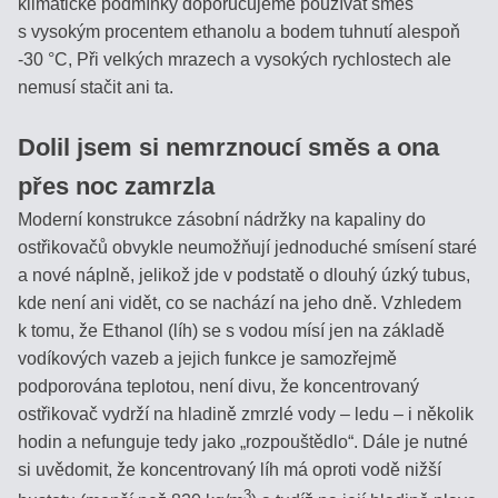
klimatické podmínky doporučujeme používat směs
CUKERNATOSTI
s vysokým procentem ethanolu a bodem tuhnutí alespoň
ROZTOKU
-30 °C, Při velkých mrazech a vysokých rychlostech ale
nemusí stačit ani ta.
VÝPOČET
SALINITY
Dolil jsem si nemrznoucí směs a ona
ROZTOKU
přes noc zamrzla
STANOVENIE
Moderní konstrukce zásobní nádržky na kapaliny do
OBSAHU
ostřikovačů obvykle neumožňují jednoduché smísení staré
VODY
a nové náplně, jelikož jde v podstatě o dlouhý úzký tubus,
V
kde není ani vidět, co se nachází na jeho dně. Vzhledem
MLIEKU
k tomu, že Ethanol (líh) se s vodou mísí jen na základě
vodíkových vazeb a jejich funkce je samozřejmě
podporována teplotou, není divu, že koncentrovaný
ostřikovač vydrží na hladině zmrzlé vody – ledu – i několik
Vyhľadávanie
hodin a nefunguje tedy jako „rozpouštědlo“. Dále je nutné
si uvědomit, že koncentrovaný líh má oproti vodě nižší
3