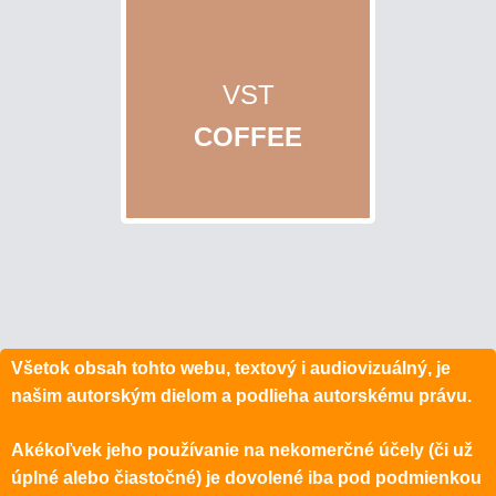
VST
COFFEE
Všetok obsah tohto webu, textový i audiovizuálný, je
našim autorským dielom a podlieha autorskému právu.
Akékoľvek jeho používanie na nekomerčné účely (či už
úplné alebo čiastočné) je dovolené iba pod podmienkou