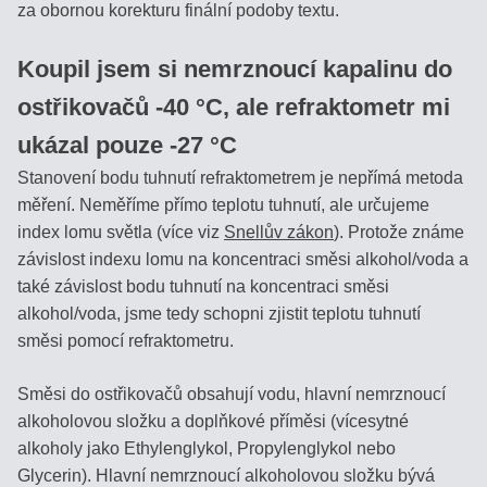
za obornou korekturu finální podoby textu.
Pozrite
sa,
Koupil jsem si nemrznoucí kapalinu do
ako
biedne
ostřikovačů -40 °C, ale refraktometr mi
sú
ukázal pouze -27 °C
plastové
náhrady!
Stanovení bodu tuhnutí refraktometrem je nepřímá metoda
měření. Neměříme přímo teplotu tuhnutí, ale určujeme
index lomu světla (více viz
Snellův zákon
). Protože známe
Produkty
závislost indexu lomu na koncentraci směsi alkohol/voda a
také závislost bodu tuhnutí na koncentraci směsi
MED
alkohol/voda, jsme tedy schopni zjistit teplotu tuhnutí
směsi pomocí refraktometru.
VÍNO
Směsi do ostřikovačů obsahují vodu, hlavní nemrznoucí
alkoholovou složku a doplňkové příměsi (vícesytné
DESTILÁTY
alkoholy jako Ethylenglykol, Propylenglykol nebo
/
PÁLENKY
Glycerin). Hlavní nemrznoucí alkoholovou složku bývá