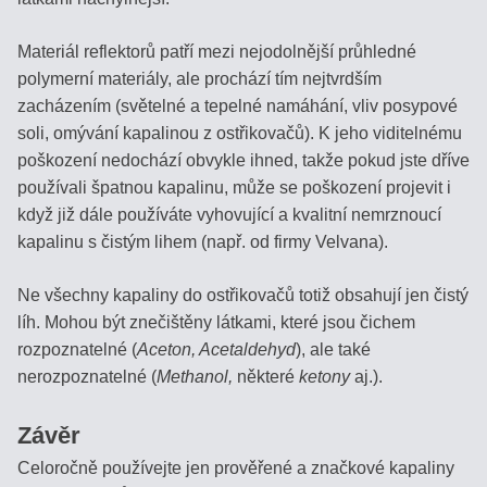
Materiál reflektorů patří mezi nejodolnější průhledné
polymerní materiály, ale prochází tím nejtvrdším
zacházením (světelné a tepelné namáhání, vliv posypové
soli, omývání kapalinou z ostřikovačů). K jeho viditelnému
poškození nedochází obvykle ihned, takže pokud jste dříve
používali špatnou kapalinu, může se poškození projevit i
když již dále používáte vyhovující a kvalitní nemrznoucí
kapalinu s čistým lihem (např. od firmy Velvana).
Ne všechny kapaliny do ostřikovačů totiž obsahují jen čistý
líh. Mohou být znečištěny látkami, které jsou čichem
rozpoznatelné (
Aceton, Acetaldehyd
), ale také
nerozpoznatelné (
Methanol,
některé
ketony
aj.).
Závěr
Celoročně používejte jen prověřené a značkové kapaliny