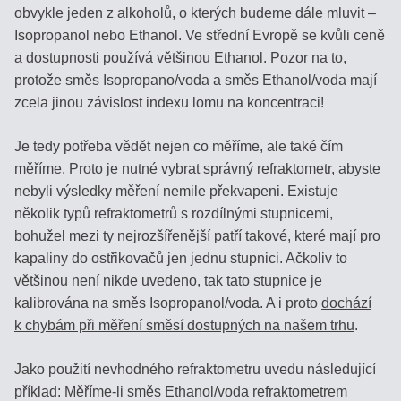
/
obvykle jeden z alkoholů, o kterých budeme dále mluvit –
PIVO
Isopropanol nebo Ethanol. Ve střední Evropě se kvůli ceně
a dostupnosti používá většinou Ethanol. Pozor na to,
protože směs Isopropano/voda a směs Ethanol/voda mají
AUTOMOBILY
zcela jinou závislost indexu lomu na koncentraci!
SÉRIA
Je tedy potřeba vědět nejen co měříme, ale také čím
BRIX
měříme. Proto je nutné vybrat správný refraktometr, abyste
nebyli výsledky měření nemile překvapeni. Existuje
REFRAKČNÝ
několik typů refraktometrů s rozdílnými stupnicemi,
INDEX
bohužel mezi ty nejrozšířenější patří takové, které mají pro
kapaliny do ostřikovačů jen jednu stupnici. Ačkoliv to
URINÁTY
většinou není nikde uvedeno, tak tato stupnice je
kalibrována na směs Isopropanol/voda. A i proto
dochází
SLANÉ
k chybám při měření směsí dostupných na našem trhu
.
ROZTOKY,
SOĽANKY
Jako použití nevhodného refraktometru uvedu následující
příklad: Měříme-li směs Ethanol/voda refraktometrem