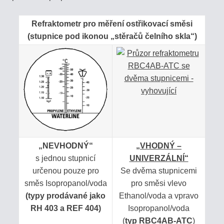
LABORATÓRNE
Refraktometr pro měření ostřikovací směsi
REFRAKTOMETRE
(stupnice pod ikonou „stěračů čelního skla“)
PRÍSLUŠENSTVO
KALIBRÁCIA
REFRAKTOMETROV
HOBBY
-
„NEVHODNÝ“
„VHODNÝ –
LACNÉ
s jednou stupnicí
UNIVERZÁLNÍ“
HLINÍKOVÉ
určenou pouze pro
Se dvěma stupnicemi
směs Isopropanol/voda
pro směsi vlevo
(typy prodávané jako
Ethanol/voda a vpravo
RH 403 a REF 404)
Isopropanol/voda
Eshop
(
typ RBC4AB-ATC
)
info