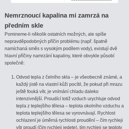
ÚVOD
Nemrznoucí kapalina mi zamrzá na
předním skle
AKO
Pomineme-li několik ostatních možných, ale spíše
NAKUPOVAŤ?
nepravděpodobných příčin problému (např. špatně
namíchaná směs s vysokým podílem vody), existují dvě
OBCHODNÉ
hlavní příčiny namrzání kapaliny, které obvykle působí
PODMIENKY
společně:
SLEDOVANIE
Odvod tepla z čelního skla – je všeobecně známé, a
ZÁSIELKY
každý jistě na vlastní kůži pocítil, že pokud při mrazu
ještě fouká vítr, je vnímání chladu daleko
intenzivnější. Proudící totiž vzduch urychluje odvod
KONTAKT
tepla z teplejšího tělesa – teplota okolního vzduchu a
teplota teplejšího tělesa se vyrovnávají. Rychlost
ochlazení je úměrná rychlosti proudění – čím rychleji
Refraktopédia
vítr proudí (čím rychleji jedete), tím rychleji se teploty