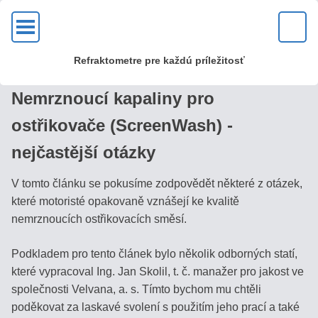
OK
Refraktometre pre každú príležitosť
KVALITA?
Nemrznoucí kapaliny pro
U
ostřikovače (ScreenWash) -
nás
nejčastější otázky
zakúpite
kvalitné
V tomto článku se pokusíme zodpovědět některé z otázek,
kovové
které motoristé opakovaně vznášejí ke kvalitě
optické
nemrznoucích ostřikovacích směsí.
refraktometre
s mosadznou
Podkladem pro tento článek bylo několik odborných statí,
hlavou
které vypracoval Ing. Jan Skolil, t. č. manažer pro jakost ve
a
společnosti Velvana, a. s. Tímto bychom mu chtěli
sklenenou
poděkovat za laskavé svolení s použitím jeho prací a také
optikou!