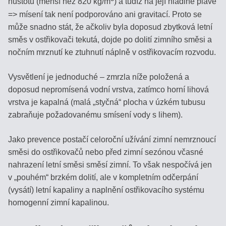
hustotu (menší než 820 kg/m
) a tudíž na její hladině plave
=> mísení tak není podporováno ani gravitací. Proto se
může snadno stát, že ačkoliv byla doposud zbytková letní
směs v ostřikovači tekutá, dojde po dolití zimního směsi a
nočním mrznutí ke ztuhnutí náplně v ostřikovacím rozvodu.
Vysvětlení je jednoduché – zmrzla níže položená a
doposud nepromísená vodní vrstva, zatímco horní lihová
vrstva je kapalná (malá „styčná“ plocha v úzkém tubusu
zabraňuje požadovanému smísení vody s lihem).
Jako prevence postačí celoroční užívání zimní nemrznoucí
směsi do ostřikovačů nebo před zimní sezónou včasné
nahrazení letní směsi směsí zimní. To však nespočívá jen
v „pouhém“ brzkém dolití, ale v kompletním odčerpání
(vysátí) letní kapaliny a naplnění ostřikovacího systému
homogenní zimní kapalinou.