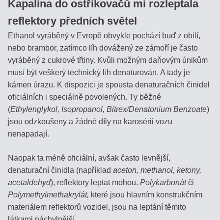
Kapalina do ostřikovačů mi rozleptala
reflektory předních světel
Ethanol vyráběný v Evropě obvykle pochází buď z obilí,
nebo brambor, zatímco líh dovážený ze zámoří je často
vyráběný z cukrové třtiny. Kvůli možným daňovým únikům
musí být veškerý technický líh denaturován. A tady je
kámen úrazu. K dispozici je spousta denaturačních činidel
oficiálních i speciálně povolených. Ty běžné
(
Ethylenglykol, Isopropanol, Bitrex/Denatonium Benzoate
)
jsou odzkoušeny a žádné díly na karosérii vozu
nenapadají.
Naopak ta méně oficiální, avšak často levnější,
denaturační činidla (například
aceton, methanol, ketony,
acetaldehyd
), reflektory leptat mohou.
Polykarbonát
či
Polymethylmethakrylát,
které jsou hlavním konstrukčním
materiálem reflektorů vozidel, jsou na leptání těmito
látkami náchylnější.